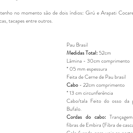
 tenho no momento são de dois índios: Girú e Arapati Cocares
cas, tacapes entre outros.
Pau Brasil
Medidas Total:
 52cm
Lâmina - 30cm comprimento 
* 05 mm espessura
Feita de Cerne de Pau brasil
Cabo 
- 22cm comprimento 
* 13 cm circunferência 
Cabo/tala Feito do osso da p
Bufalo.
Cordas do cabo:
 Trançagem
fibras de Embira (Fibra de casca