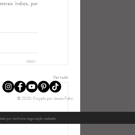
trais índios, por 
Ver tudo
© 2020. Forjado por Janaia Fabri
idade por nenhuma negociação realizada.