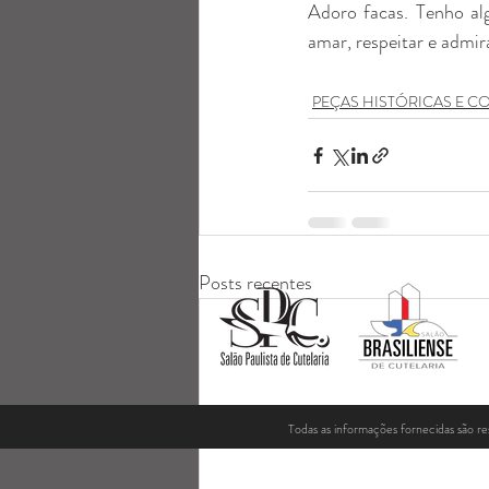
Adoro facas. Tenho alg
amar, respeitar e admi
PEÇAS HISTÓRICAS E 
Posts recentes
Todas as informações fornecidas são r