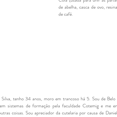
Cola (usada para unir as parte
de abelha, casca de ovo, resin
de café.
Silva, tenho 34 anos, moro em trancoso há 5. Sou de Belo 
em sistemas de formação pela faculdade Cotemig e me enc
utras coisas. Sou apreciador da cutelaria por causa de Danie