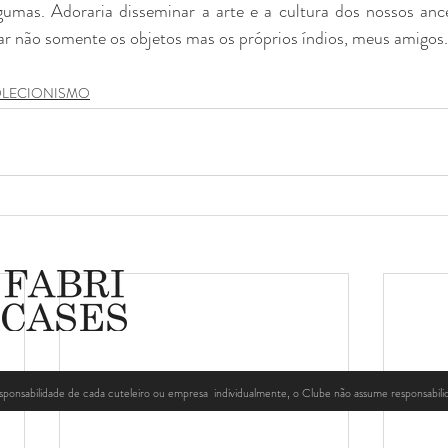
umas. Adoraria disseminar a arte e a cultura dos nossos ances
rar não somente os objetos mas os próprios índios, meus amigos.
COLECIONISMO
esponsabilidade de cada cuteleiro ou empresa individualmente, o Clube não assume responsabil