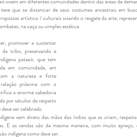
taxó vivem em diferentes comunidades dentro das áreas de demar
á teve que se distanciar de seus costumes ancestrais em bus
opostas artístico / culturais visando o resgate da arte, represe
ombates, na caça ou simples estética.
er, promover e sustentar 
s da tribo, preservando e 
ndígena pataxó; que tem 
vida em comunidade, em 
com a natureza e forte 
a relação próxima com o 
tifica a enorme sabedoria 
a por séculos de respeito 
 deve ser celebrado.
dígena vem direto das mãos dos índios que as criam, respeita
as. E as vendas são da mesma maneira, com muito apreço, o
ão indígena como deve ser.