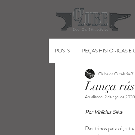
POSTS
PEÇAS HISTÓRICAS E
Clube da Cutelaria
31
ENTRETENIMENTO
FEIR
Lança rúst
Atualizado:
2 de ago. de 2020
Por Vinícius Silva
Das tribos pataxó, situ