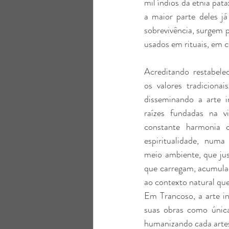
mil índios da etnia pa
a maior parte deles j
sobrevivência, surgem pr
usados em rituais, em c
Acreditando restabelec
os valores tradicionai
disseminando a arte i
raízes fundadas na 
constante harmonia 
espiritualidade, num
meio ambiente, que jus
que carregam, acumulad
ao contexto natural que
Em Trancoso, a arte in
suas obras como únic
humanizando cada artes