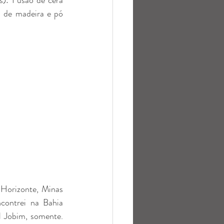
s): Fusão de cera 
a de madeira e pó 
Horizonte, Minas 
ontrei na Bahia 
l Jobim, somente. 