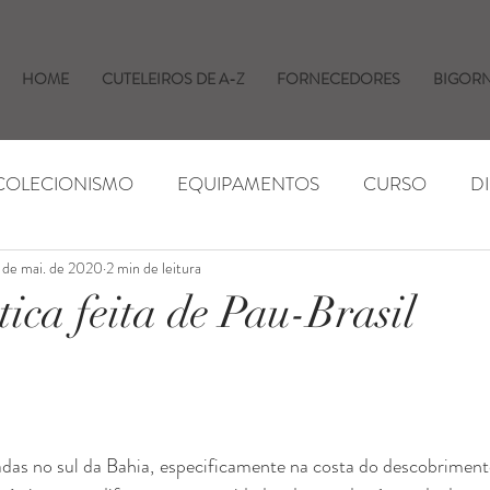
HOME
CUTELEIROS DE A-Z
FORNECEDORES
BIGOR
 COLECIONISMO
EQUIPAMENTOS
CURSO
D
 de mai. de 2020
2 min de leitura
AS E EVENTOS
INSUMOS
NOTÍCIAS
ica feita de Pau-Brasil
adas no sul da Bahia, especificamente na costa do descobrimento