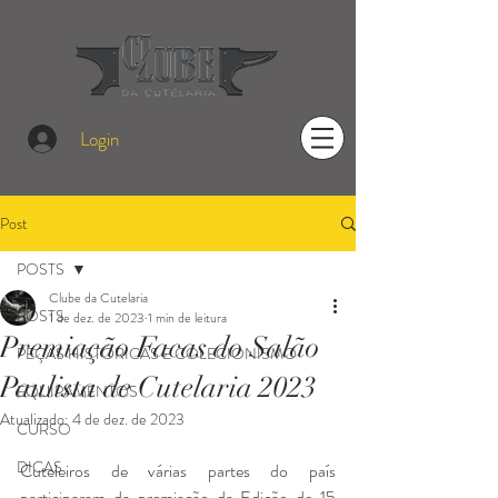
Login
Post
POSTS
Clube da Cutelaria
POSTS
1 de dez. de 2023
1 min de leitura
Premiação Facas do Salão
PEÇAS HISTÓRICAS E COLECIONISMO
Paulista de Cutelaria 2023
EQUIPAMENTOS
Atualizado:
4 de dez. de 2023
CURSO
DICAS
Cuteleiros de várias partes do país 
participaram da premiação da Edição de 15 