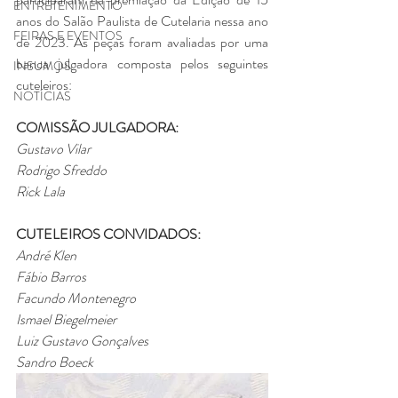
ENTRETENIMENTO
anos do Salão Paulista de Cutelaria nessa ano 
FEIRAS E EVENTOS
de 2023. As peças foram avaliadas por uma 
banca julgadora composta pelos seguintes 
INSUMOS
cuteleiros:​
NOTÍCIAS
COMISSÃO JULGADORA:
Gustavo Vilar
Rodrigo Sfreddo
Rick Lala
CUTELEIROS CONVIDADOS:
André Klen
Fábio Barros
Facundo Montenegro
Ismael Biegelmeier
Luiz Gustavo Gonçalves
Sandro Boeck