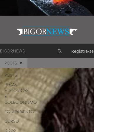
BIGORNEWS
Registre-se
POSTS
POSTS
PEÇAS
HISTÓRICAS
E
COLECIONISMO
EQUIPAMENTOS
CURSO
DICAS