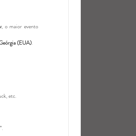
w
, o maior evento 
 Geórgia (EUA)
.
ck, etc.
”.