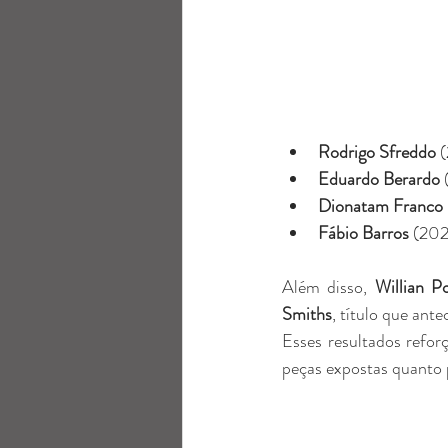
Rodrigo Sfreddo
 
Eduardo Berardo
 
Dionatam Franco
Fábio Barros
 (20
Além disso, 
Willian P
Smiths
, título que ant
Esses resultados refo
peças expostas quanto p