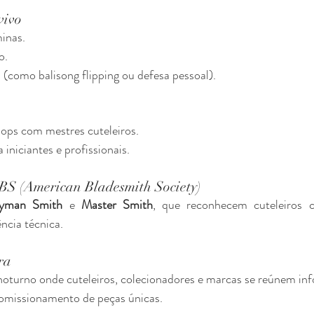
vivo
inas.
o.
(como balisong flipping ou defesa pessoal).
hops com mestres cuteleiros.
 iniciantes e profissionais.
ABS (American Bladesmith Society)
eyman Smith
 e 
Master Smith
, que reconhecem cuteleiros c
ência técnica.
ra
 noturno onde cuteleiros, colecionadores e marcas se reúnem in
comissionamento de peças únicas.