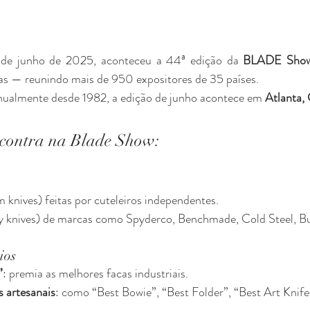
 de junho de 2025, aconteceu a 44ª edição da 
BLADE Sho
as — reunindo mais de 950 expositores de 35 países.
nualmente desde 1982, a edição de junho acontece em 
Atlanta,
ncontra na Blade Show:
 knives) feitas por cuteleiros independentes.
ory knives) de marcas como Spyderco, Benchmade, Cold Steel, Bu
ios
”
: premia as melhores facas industriais.
s artesanais
: como “Best Bowie”, “Best Folder”, “Best Art Knife