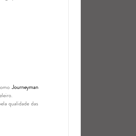
como 
Journeyman 
leiro.
la qualidade das 