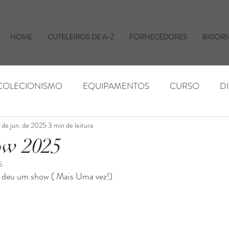
HOME
CUTELEIROS DE A-Z
FORNECEDORES
BIGOR
 COLECIONISMO
EQUIPAMENTOS
CURSO
D
 de jun. de 2025
3 min de leitura
AS E EVENTOS
INSUMOS
NOTÍCIAS
ow 2025
5
l deu um show ( Mais Uma vez!)