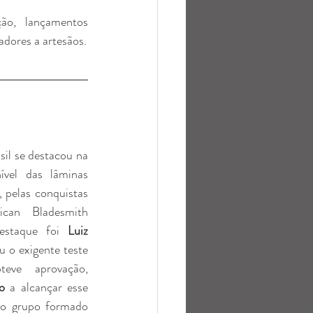
o, lançamentos 
adores a artesãos.
il se destacou na 
vel das lâminas 
 pelas conquistas 
can Bladesmith 
estaque foi 
Luiz 
u o exigente teste 
eve aprovação, 
ro
 a alcançar esse 
to grupo formado 