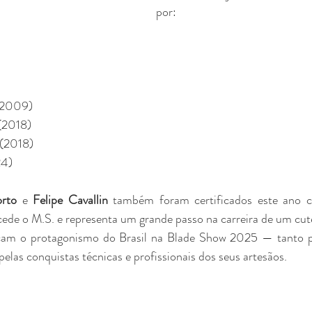
por:
(2009)
(2018)
 (2018)
24)
orto
 e 
Felipe Cavallin
 também foram certificados este ano 
ecede o M.S. e representa um grande passo na carreira de um cute
rçam o protagonismo do Brasil na Blade Show 2025 — tanto pe
elas conquistas técnicas e profissionais dos seus artesãos.