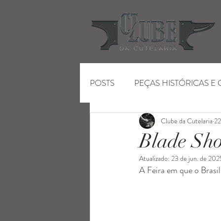
POSTS
PEÇAS HISTÓRICAS E
Clube da Cutelaria
22
ENTRETENIMENTO
FEIR
Blade Sh
Atualizado:
23 de jun. de 202
A Feira em que o Brasi