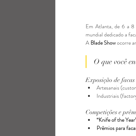
Em Atlanta, de 6 a 8
mundial dedicado a fac
A 
Blade Show
 ocorre a
O que você e
Exposição de facas
Artesanais (custom
Industriais (fact
Competições e prêm
“Knife of the Year
Prêmios para faca