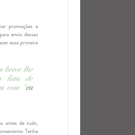
iar promoções e 
para envio dessas 
zer essa primeira 
 breve lhe 
 lista de 
em com "
eu 
s antes de tudo, 
conveniente. T
enha 