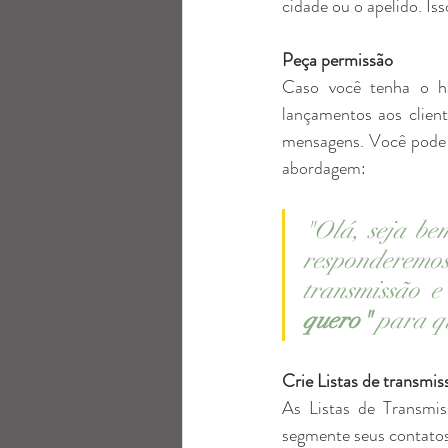
cidade ou o apelido. Iss
Peça permissão
Caso você tenha o há
lançamentos aos client
mensagens. Você pode i
abordagem:
"Olá, seja be
responderemo
transmissão e
quero"
 para q
Crie Listas de transmis
As Listas de Transmis
segmente seus contatos 