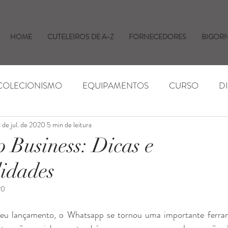
HOME
CUTELEIROS DE A-Z
FORNECEDORES
BIGOR
 COLECIONISMO
EQUIPAMENTOS
CURSO
D
 de jul. de 2020
5 min de leitura
AS E EVENTOS
INSUMOS
NOTÍCIAS
Business: Dicas e
idades
20
seu lançamento, o Whatsapp se tornou uma importante ferra