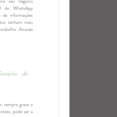
re seu negócio 
il do WhatsApp 
 de informações 
atos tenham mais 
rabalho. Através 
orário de 
, sempre grave o 
tato, pode ser a 