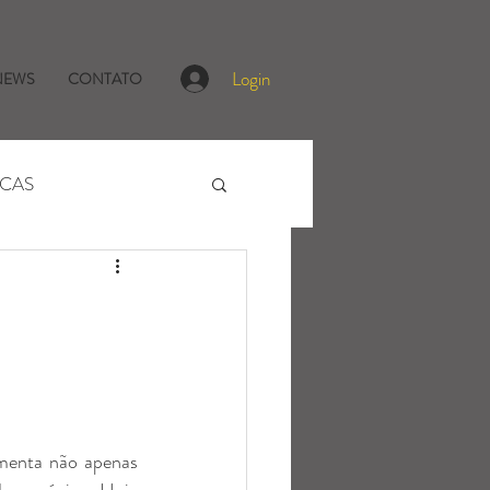
Login
NEWS
CONTATO
ICAS
menta não apenas 