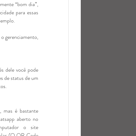
amente “bom dia”, 
cidade para essas 
xemplo.
r o gerenciamento, 
Esse recurso é como os Stories do Instagram e também tem validade de 24h, através dele você pode 
es de 
status
de um 
tos.
, mas é bastante 
atsapp aberto no 
putador o site 
ular (O QR Code 