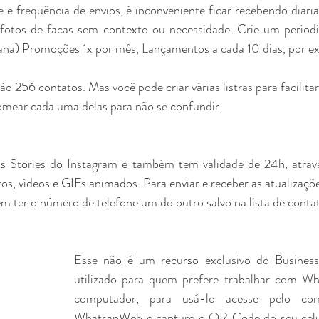
e frequência de envios, é inconveniente ficar recebendo diari
s fotos de facas sem contexto ou necessidade. Crie um periodi
semana) Promoções 1x por mês, Lançamentos a cada 10 dias, por e
ão 256 contatos. Mas você pode criar várias listras para facilita
mear cada uma delas para não se confundir.
tos, vídeos e GIFs animados. Para enviar e receber as atualizaçõ
em ter o número de telefone um do outro salvo na lista de conta
Esse não é um recurso exclusivo do Business
utilizado para quem prefere trabalhar com Wh
computador, para usá-lo acesse pelo com
WhatsapWeb e capture o QR Code do seu cel