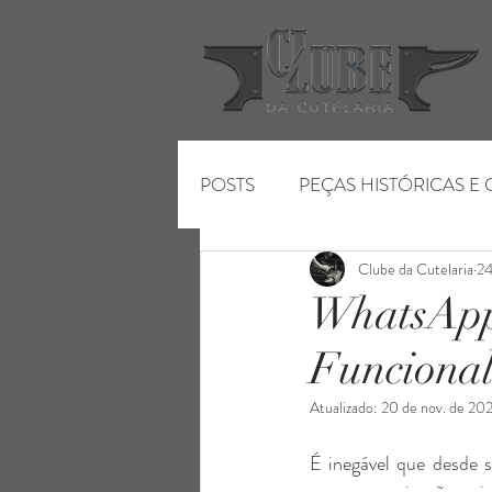
POSTS
PEÇAS HISTÓRICAS E
Clube da Cutelaria
24
ENTRETENIMENTO
FEIR
WhatsApp 
Funcional
Atualizado:
20 de nov. de 20
É inegável que desde 