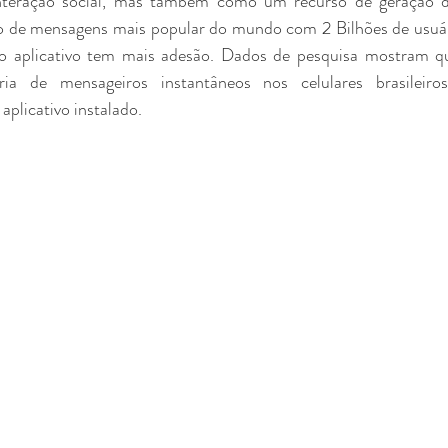
nteração social, mas também como um recurso de geração de
o de mensagens mais popular do mundo com 2 Bilhões de usuário
o aplicativo tem mais adesão. Dados de pesquisa mostram 
ia de mensageiros instantâneos nos celulares brasileir
plicativo instalado.