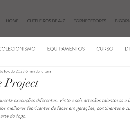
HOME
CUTELEIROS DE A-Z
FORNECEDORES
BIGOR
 COLECIONISMO
EQUIPAMENTOS
CURSO
D
de fev. de 2023
6 min de leitura
AS E EVENTOS
INSUMOS
NOTÍCIAS
 Project
uenta execuções diferentes. Vinte e seis artesãos talentosos e 
os melhores fabricantes de facas em gerações, continentes e cu
 arte do fogo.