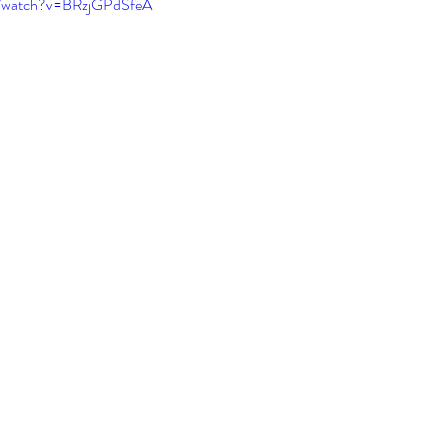
m/watch?v=BRzjGPdSfeA