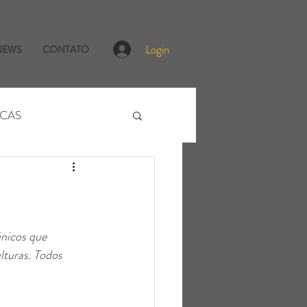
Login
NEWS
CONTATO
ICAS
únicos que 
lturas. Todos 