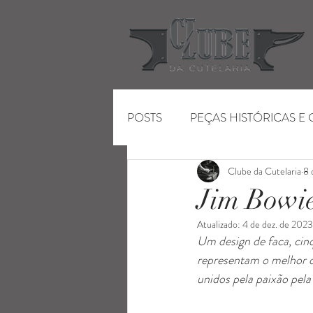
POSTS
PEÇAS HISTÓRICAS E
Clube da Cutelaria
8 
ENTRETENIMENTO
FEIR
Jim Bowie
Atualizado:
4 de dez. de 2023
Um design de faca, cinq
representam o melhor d
unidos pela paixão pela