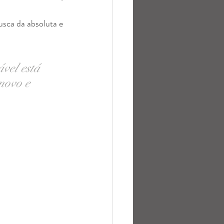
sca da absoluta e 
vel está 
novo e 