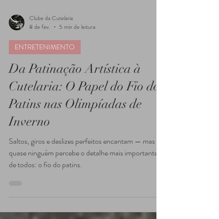
Clube da Cutelaria
8 de fev.
5 min de leitura
ENTRETENIMENTO
Da Patinação Artística à
Cutelaria: O Papel do Fio do
Patins nas Olimpíadas de
Inverno
Saltos, giros e deslizes perfeitos encantam — mas
quase ninguém percebe o detalhe mais importante
de todos: o fio do patins.